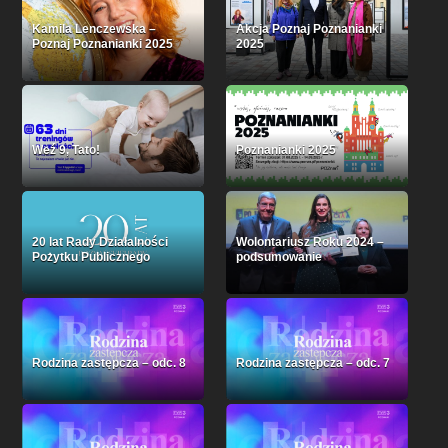
Kamila Lenczewska –
Akcja Poznaj Poznanianki
Poznaj Poznanianki 2025
2025
Weź 9, Tato!
Poznanianki 2025
20 lat Rady Działalności
Wolontariusz Roku 2024 –
Pożytku Publicznego
podsumowanie
Rodzina zastępcza – odc. 8
Rodzina zastępcza – odc. 7