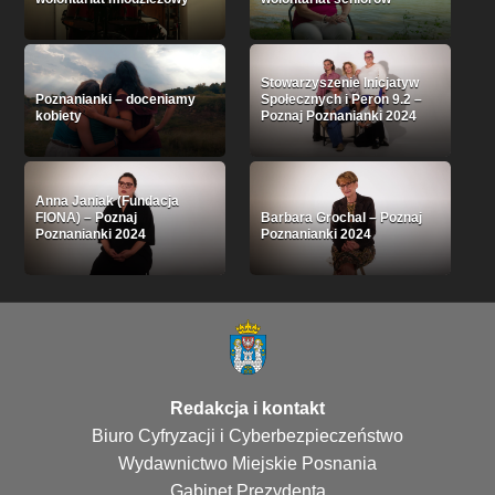
Stowarzyszenie Inicjatyw
Poznanianki – doceniamy
Społecznych i Peron 9.2 –
kobiety
Poznaj Poznanianki 2024
Anna Janiak (Fundacja
FIONA) – Poznaj
Barbara Grochal – Poznaj
Poznanianki 2024
Poznanianki 2024
Redakcja i kontakt
Biuro Cyfryzacji i Cyberbezpieczeństwo
Wydawnictwo Miejskie Posnania
Gabinet Prezydenta