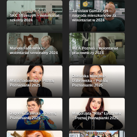
Jarosław Gamalczyk –
SKC Strzeszyn – wolontariat
nagroda mieszkańców za
szkolny 2024
wolontariat w 2024
Mariola Fabrowska –
IKEA Poznań – wolontariat
wolontariat senioralny 2024
pracowniczy 2024
Dominika Mroczek-
Maria Sadowska – Poznaj
Dąbrowska – Poznaj
Poznanianki 2025
Poznanianki 2025
Jagoda Żurawska – Poznaj
Małgorzata “Rita” Łyczywek
Poznanianki 2025
– Poznaj Poznanianki 2025