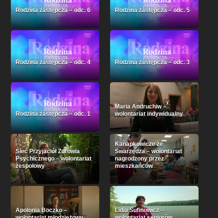
Rodzina zastępcza – odc. 6
Rodzina zastępcza – odc. 5
Rodzina zastępcza – odc. 4
Rodzina zastępcza – odc. 3
Maria Andruchiw –
Rodzina zastępcza – odc. 1
wolontariat indywidualny
Kanapkowicze ze
Sieć Przyjaciół Zdrowia
Swarzędza – wolontariat
Psychicznego – wolontariat
nagrodzony przez
zespołowy
mieszkańców
Apolonia Boczko –
Lidia Sufinowicz –
wolontariat młodzieżowy
wolontariat seniorów