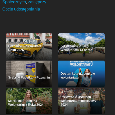
Społecznych
,
zastępczy
Opcje udostępniania
Poznański Taksówkarz
IV Poznańskie Targi
Roku 2026
Wolontariatu za nami!
Dostań kota na punkcie
Srebrne Pudełka w Poznaniu
wolontariatu!
Przywrócić Uśmiech –
Marcelina Rosińska –
wolontariat młodzieżowy
Wolontariusz Roku 2024
2024