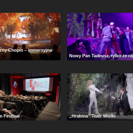
ny Chopin – immersyjna
Nowy Pan Tadeusz, tylko że r
m Festival
„Hrabina” Teatr Wielki