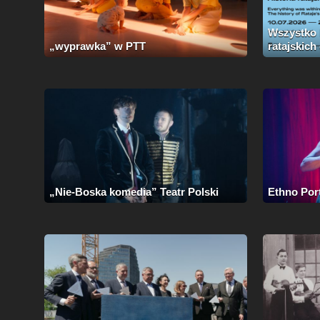
Wszystko b
„wyprawka” w PTT
ratajskich
„Nie-Boska komedia” Teatr Polski
Ethno Por