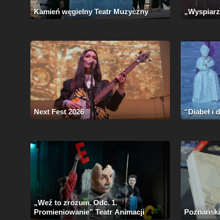
Kamień węgielny Teatr Muzyczny
„Wyspiarz
Next Fest 2026
“Diabeł i
„Weź to zrozum. Odc. 1.
Promieniowanie” Teatr Animacji
Poznańskie