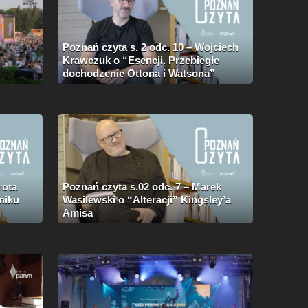
Poznań czyta s. 2 odc. 10 – Wojciech
Krawczuk o “Esencji. Przebiegłe
dochodzenie Ottona i Watsona”
rota
Poznań czyta s.02 odc. 7 – Marek
niku
Wasilewski o “Alteracji” Kingsley’a
Amisa