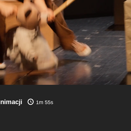
Animacji
1m 55s