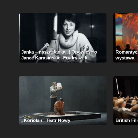
Janka – nasza Janka.. | Opowieść o
Romantycz
Jance Karasińskiej-Frydryszek
wystawa
„Koriolan” Teatr Nowy
British Fil