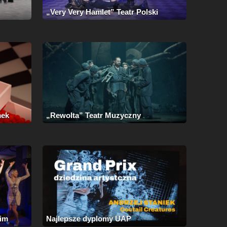
„Very Very Hamlet” Teatr Polski
mek
„Rewolta” Teatr Muzyczny
kim
Najlepsze dyplomy UAP