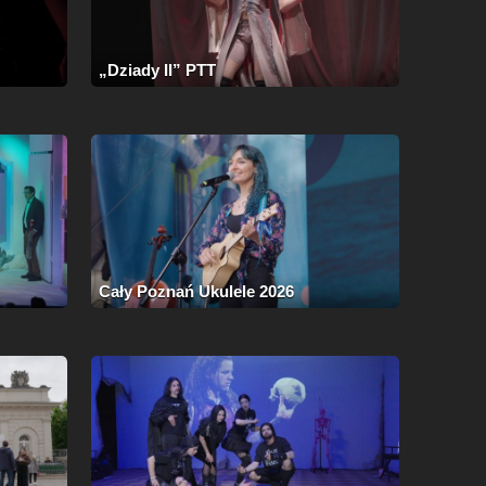
„Dziady II” PTT
Cały Poznań Ukulele 2026