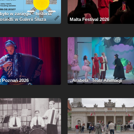
yło w zasięgu – historia
 osiedli w Galerii Śluza
Malta Festival 2026
t Poznań 2026
„Arabela” Teatr Animacji