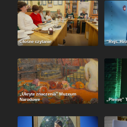
Głośne czytanie
“Rejs. His
„Ukryte znaczenia” Muzeum
Narodowe
„Plemię” T