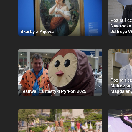
Poznań czyta s. 2 odc
Nawrocka 
Skarby z Kijowa
Jeffreya W
Poznań czy
Matuszkie
Festiwal Fantastyki Pyrkon 2025
Magdaleny