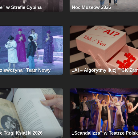
e” w Strefie Cybina
Noc Muzeów 2026
 dziewczyna” Teatr Nowy
„AI – Algorytmy Iluzji” CK Za
 Targi Książki 2026
„Scandalizza” w Teatrze Pols