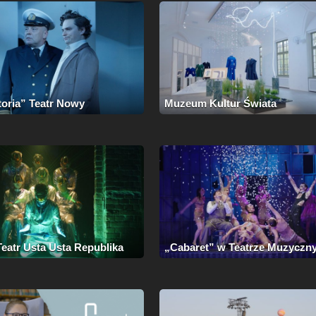
toria” Teatr Nowy
Muzeum Kultur Świata
eatr Usta Usta Republika
„Cabaret” w Teatrze Muzyczn