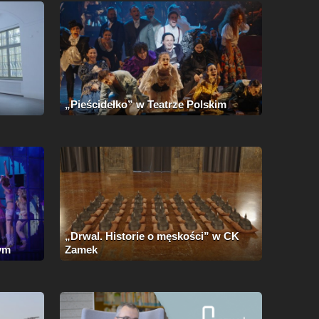
„Pieścidełko” w Teatrze Polskim
„Drwal. Historie o męskości” w CK
ym
Zamek