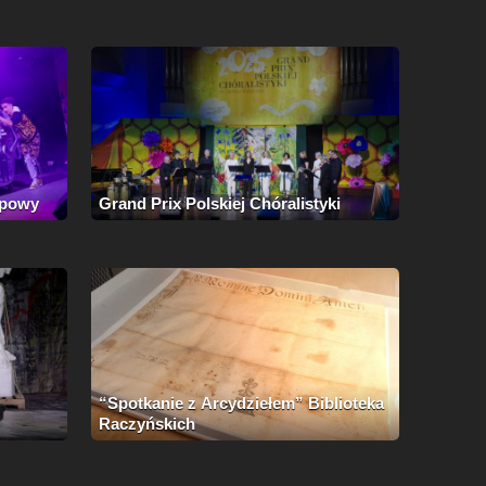
apowy
Grand Prix Polskiej Chóralistyki
“Spotkanie z Arcydziełem” Biblioteka
Raczyńskich