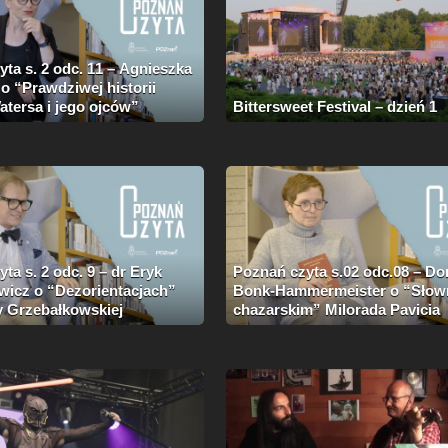
. 11 – Agnieszka
o “Prawdziwej historii
atersa i jego ojców”
Bittersweet Festival – dzień 1
ta s. 2 odc. 9 – dr Eryk
Poznań czyta s.02 odc.08 – Do
wicz o “Dezorientacjach”
Bonk-Hammermeister o “Słow
 Grzebałkowskiej
chazarskim” Milorada Pavicia