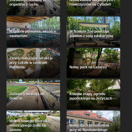
Chrobrego i zmiany w
Nowa kładka dla pieszych i
organizacji ruchu
rowerzystów na Cytadeli
Najpierw pływalnia, wkrótce
W Nowym Zoo powstaje
saunarium
pawilon z salą edukacyjną
Zieleń i naturalne atrakcje
przy szkole w centrum
Poznania
Nowy park na Łazarzu
Żużlowcy wracają na
Kolejne etapy ogrodu
Golęcin
japońskiego na Jeżycach
Wokół nowego zbiornika
retencyjnego zrobi się
Nowy dach przedszkola
zielono
przy ul. Noskowskiego