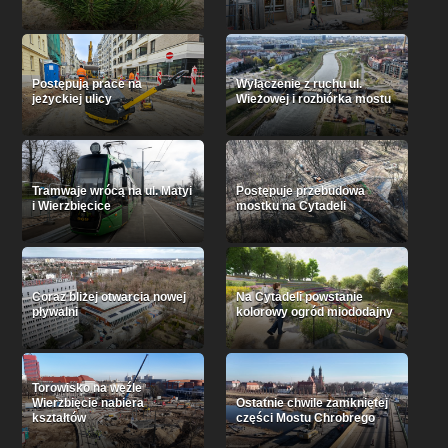
Postępują prace na
Wyłączenie z ruchu ul.
jeżyckiej ulicy
Wieżowej i rozbiórka mostu
Tramwaje wrócą na ul. Matyi
Postępuje przebudowa
i Wierzbięcice
mostku na Cytadeli
Coraz bliżej otwarcia nowej
Na Cytadeli powstanie
pływalni
kolorowy ogród miododajny
Torowisko na węźle
Wierzbięcie nabiera
Ostatnie chwile zamkniętej
kształtów
części Mostu Chrobrego