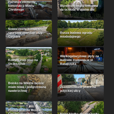
Pierwsze elementy
konstrukcji Mostu
Wyremontowana fontanna
Chrobrego
da ochłodę w upalne dni
Nowoczesny kompleks
sportowy powstaje przy
Rusza budowa ogrodu
Cytadeli
miododajnego
Wielkogabarytowe płyty na
Kolejny etap prac na
budowie tramwaju w ul.
Strzeszynie
Ratajczaka
Boisko na Wildzie będzie
miało nową i podgrzewaną
Zaawansowane prace na
nawierzchnię
jeżyckiej ulicy
Postęp prac na Moście