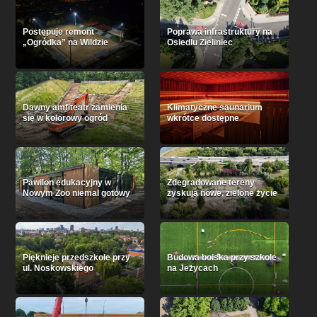
Postępuje remont
Poprawa infrastruktury na
„Ogródka” na Wildzie
Osiedlu Zieliniec
Dawny amfiteatr zamienia
Klimatyczne saunarium
się w kolorowy ogród
wkrótce dostępne
Pawilon edukacyjny w
Zdegradowane tereny
Nowym Zoo niemal gotowy
zyskują nowe, zielone życie
Pięknieje przedszkole przy
Budowa boiska przy szkole
ul. Noskowskiego
na Jeżycach