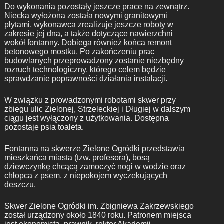
Do wykonania pozostały jeszcze prace na zewnątrz.
Niecka wyłożona została nowymi granitowymi
płytami, wykonawca zrealizuje jeszcze roboty w
zakresie jej dna, a także dotyczące nawierzchni
wokół fontanny. Dobiega również końca remont
betonowego mostku. Po zakończeniu prac
budowlanych przeprowadzony zostanie niezbędny
rozruch technologiczny, którego celem będzie
sprawdzanie poprawności działania instalacji.
W związku z prowadzonymi robotami skwer przy
zbiegu ulic Zielonej, Strzeleckiej i Długiej w dalszym
ciągu jest wyłączony z użytkowania. Dostępna
pozostaje psia toaleta.
Fontanna na skwerze Zielone Ogródki przedstawia
mieszkańca miasta (tzw. profesora), bosą
dziewczynkę chcącą zamoczyć nogi w wodzie oraz
chłopca z psem, z niepokojem wyczekujących
deszczu.
Skwer Zielone Ogródki im. Zbigniewa Zakrzewskiego
został urządzony około 1840 roku. Patronem miejsca