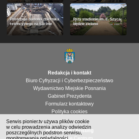
Postępuje budowa zbiornika
Przy stadionie im. E. Szyca
retencyjnego na Łacinie
będzie zielono
Redakcja i kontakt
Biuro Cyfryzacji i Cyberbezpieczeństwo
Wydawnictwo Miejskie Posnania
Gabinet Prezydenta
Formularz kontaktowy
Polityka cookies
Serwis pionier.tv używa plików cookie
w celu prowadzenia analizy odwiedzin
Wykonanie i hosting
poszczególnych podstron serwisu,
Poznańskie Centrum
monitorowania oglądalności