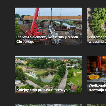
Pierwsze elementy konstrukcji Mostu
Wyremonto
Chrobrego
w upalne 
Wielkogab
Kolejny etap prac na Strzeszynie
tramwaju w