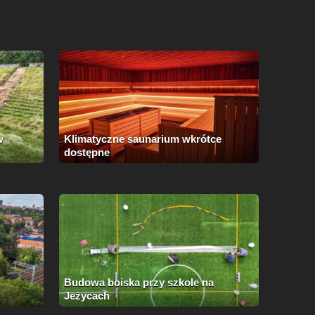
w
Klimatyczne saunarium wkrótce
dostępne
Budowa boiska przy szkole na
Jeżycach