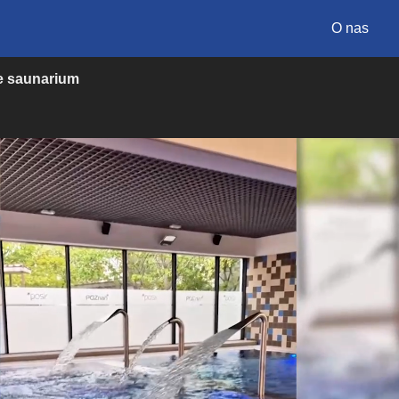
O nas
ce saunarium