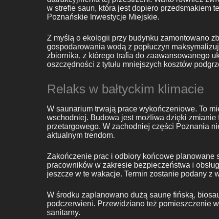
w strefie saun, która jest dopiero przedsmakiem 
Poznańskie Inwestycje Miejskie.
Z myślą o ekologii przy budynku zamontowano zbio
gospodarowania wodą z popłuczyn maksymalizując
zbiornika, z którego trafia do zaawansowanego u
oszczędności z tytułu mniejszych kosztów podg
Relaks w bałtyckim klimacie
W saunarium trwają prace wykończeniowe. To mie
wschodniej. Budowa jest możliwa dzięki zmiani
przetargowego. W zachodniej części Poznania nie
aktualnym trendom.
Zakończenie prac i odbiory końcowe planowane są
pracowników w zakresie bezpieczeństwa i obsługi
jeszcze w te wakacje. Termin zostanie podany z
W środku zaplanowano dużą saunę fińską, biosaun
podczerwieni. Przewidziano też pomieszczenie w
sanitarny.