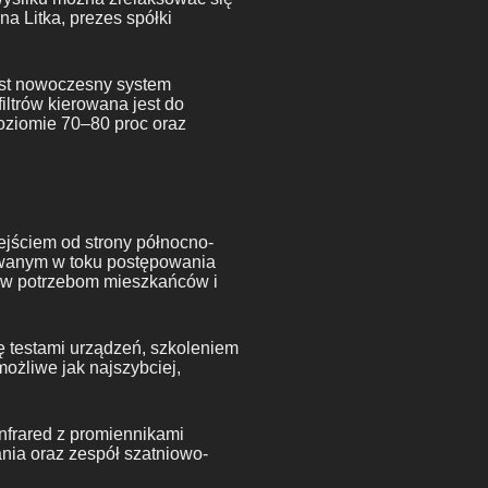
a Litka, prezes spółki
jest nowoczesny system
ltrów kierowana jest do
poziomie 70–80 proc oraz
jściem od strony północno-
owanym w toku postępowania
ciw potrzebom mieszkańców i
ę testami urządzeń, szkoleniem
ożliwe jak najszybciej,
nfrared z promiennikami
nia oraz zespół szatniowo-