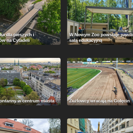
a dla pieszych i
W Nowym Zoo powstaje pawil
ów na Cytadeli
salą edukacyjną
ontanny w centrum miasta
Żużlowcy wracają na Golęcin