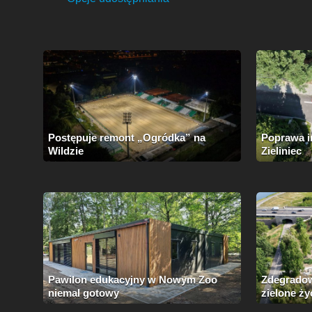
Postępuje remont „Ogródka” na
Poprawa i
Wildzie
Zieliniec
Pawilon edukacyjny w Nowym Zoo
Zdegradow
niemal gotowy
zielone ży