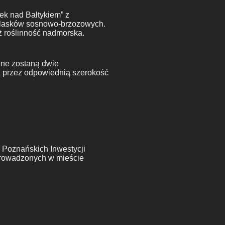
ek nad Bałtykiem” z
h lasków sosnowo-brzozowych.
eż roślinność nadmorska.
ane zostaną dwie
ż przez odpowiednią szerokość
 Poznańskich Inwestycji
 prowadzonych w mieście