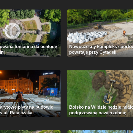
wana fontanna da ochłodę
Nowoczesny kompleks sporto
dni
powstaje przy Cytadeli
arytowe płyty na budowie
Boisko na Wildzie będzie miał
 ul. Ratajczaka
podgrzewaną nawierzchnię