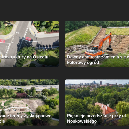
nfrastruktury na Osiedlu
Dawny amfiteatr zamienia się 
kolorowy ogród
ane tereny zyskują nowe,
Pięknieje przedszkole przy ul.
cie
Noskowskiego