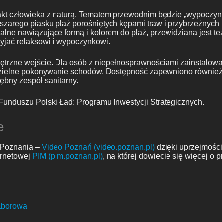
ntakt człowieka z naturą. Tematem przewodnim będzie „wypoczyn
szarego piasku plaż porośniętych kępami traw i przybrzeżnyc
ralne nawiązujące formą i kolorem do plaż, przewidziana jest t
yjać relaksowi i wypoczynkowi.
trzne wejście. Dla osób z niepełnosprawnościami zainstalow
odzielne pokonywanie schodów. Dostępność zapewniono równie
ębny zespół sanitarny.
unduszu Polski Ład: Programu Inwestycji Strategicznych.
e
a Poznania –
Video Poznań (video.poznan.pl)
dzięki uprzejmości
ernetowej
PIM (pim.poznan.pl)
, na której dowiecie się więcej o
aborowa