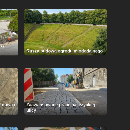
wy
Rusza budowa ogrodu miododajnego
o nową i
Zaawansowane prace na jeżyckiej
ulicy