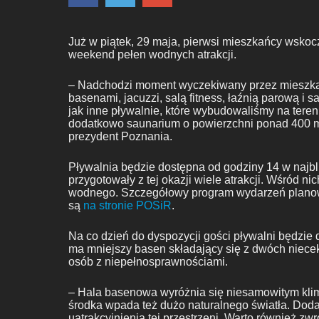
Już w piątek, 29 maja, pierwsi mieszkańcy wskoc
weekend pełen wodnych atrakcji.
– Nadchodzi moment wyczekiwany przez mieszk
basenami, jacuzzi, salą fitness, łaźnią parową i 
jak inne pływalnie, które wybudowaliśmy na teren
dodatkowo saunarium o powierzchni ponad 400 mk
prezydent Poznania.
Pływalnia będzie dostępna od godziny 14 w najbl
przygotowały z tej okazji wiele atrakcji. Wśród n
wodnego. Szczegółowy program wydarzeń planowan
są
na stronie POSiR
.
Na co dzień do dyspozycji gości pływalni będzie 
ma mniejszy basen składający się z dwóch niecek,
osób z niepełnosprawnościami.
– Hala basenowa wyróżnia się niesamowitym klim
środka wpada też dużo naturalnego światła. Doda
uatrakcyjnienia tej przestrzeni. Warto również 