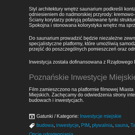
Styl architektury wnętrz saunarium podkreśli ko
odniesieniem do nadmorskiej przyrody: kremowo-
Ściany korytarzy pokryją pofalowane tynki struktu
Spokojna i stonowana kolorystyka wnętrz ma sprz
Do saunarium prowadzić będzie niezależne zewnę
specjalistyczne platformy, które umożliwią sam
przejść do poszczególnych pomieszczeń oraz odr
Inwestycja została dofinansowana z Rządowego F
Poznańskie Inwestycje Miejski
Film zamieszczono na platformie filmowej Miast
Miejskich. Zachęcamy do odwiedzenia strony int
budowach i inwestycjach.
Gatunki / Kategorie:
Inwestycje miejskie
budowa
,
inwestycje
,
PIM
,
pływalnia
,
sauna
,
T
Opcje udostępniania