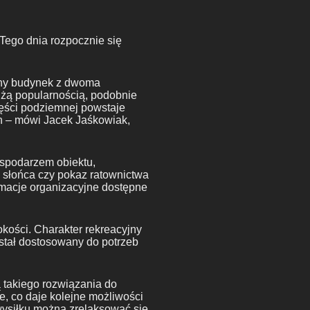
Tego dnia rozpocznie się
ny budynek z dwoma
dużą popularnością, podobnie
zęści podziemnej powstaje
n – mówi Jacek Jaśkowiak,
ospodarzem obiektu,
ie słońca czy pokaz ratownictwa
macje organizacyjne dostępne
okości. Charakter rekreacyjny
ostał dostosowany do potrzeb
 takiego rozwiązania do
, co daje kolejne możliwości
 wysiłku można zrelaksować się