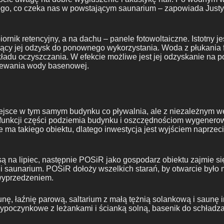
tego, co czeka nas w powstającym saunarium – zapowiada Justyn
rnik retencyjny, a na dachu – panele fotowoltaiczne. Istotny 
y jej odzysk do ponownego wykorzystania. Woda z płukania fi
kładu oczyszczania. W efekcie możliwe jest jej odzyskanie na 
rzewania wody basenowej.
jsce w tym samym budynku co pływalnia, ale z niezależnym we
e funkcji części podziemia budynku i oszczędnościom wygener
 ma takiego obiektu, dlatego inwestycja jest wyjściem naprze
 na lipiec, następnie POSiR jako gospodarz obiektu zajmie si
 saunarium. POSiR dołoży wszelkich starań, by otwarcie było m
 wyprzedzeniem.
ę, łaźnię parową, saltarium z małą tężnią solankową i saunę i
ypoczynkowe z leżankami i ścianką solną, basenik do schładza