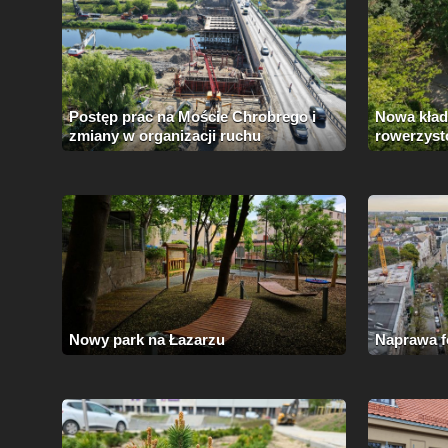
Postęp prac na Moście Chrobrego i
Nowa kładk
zmiany w organizacji ruchu
rowerzyst
Nowy park na Łazarzu
Naprawa f