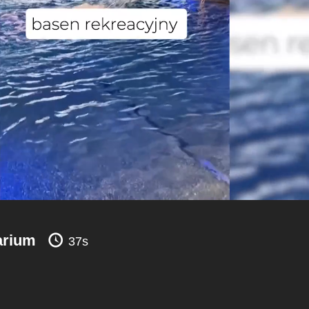
arium
37s