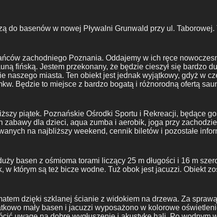
zą do basenów w nowej Pływalni Grunwald przy ul. Taborowej. 
ańców zachodniego Poznania. Oddajemy w ich ręce nowoczes
sauną fińską. Jestem przekonany, że będzie cieszył się bardzo 
ie naszego miasta. Ten obiekt jest jednak wyjątkowy, gdyż w c
w. Będzie to miejsce z bardzo bogatą i różnorodną ofertą sau
iższy piątek. Poznańskie Ośrodki Sportu i Rekreacji, będące g
ich zabawy dla dzieci, aqua zumba i aerobik, joga przy zachodz
ych na najbliższy weekend, cennik biletów i pozostałe infor
duży basen z ośmioma torami liczący 25 m długości i 16 m szer
 w którym są też bicze wodne. Tuż obok jest jacuzzi. Obiekt z
atem dzięki szklanej ścianie z widokiem na drzewa. Za sprawą
tkowo mały basen i jacuzzi wyposażono w kolorowe oświetlenie
zwrócić uwagę na dobre wygłuszenie i akustykę hali. Po wodnym