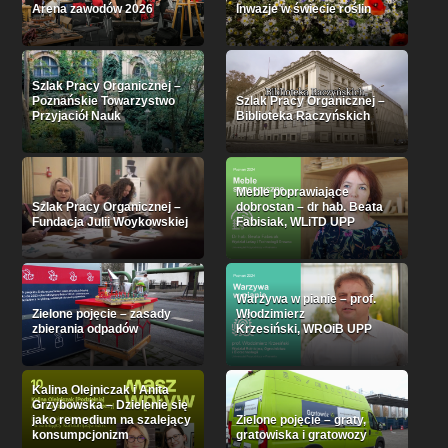
Arena zawodów 2026
Inwazje w świecie roślin
Szlak Pracy Organicznej –
Poznańskie Towarzystwo
Szlak Pracy Organicznej –
Przyjaciół Nauk
Biblioteka Raczyńskich
Meble poprawiające
Szlak Pracy Organicznej –
dobrostan – dr hab. Beata
Fundacja Julii Woykowskiej
Fabisiak, WLiTD UPP
Warzywa w pianie – prof.
Zielone pojęcie – zasady
Włodzimierz
zbierania odpadów
Krzesiński, WROiB UPP
Kalina Olejniczak i Anita
Grzybowska – Dzielenie się
jako remedium na szalejący
Zielone pojęcie – graty,
konsumpcjonizm
gratowiska i gratowozy