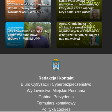
Kasia Wągrowska – Jak
Zdrowe fast-foody z roślin –
marnować mniej w świecie,
dr hab. Przemysław
który daje coraz więcej?
Kowalczewski, WNŻ UPP
Czyli o idei zero waste
Aneta Chmielińska – O
edukacji przyrodniczej
Jak zniwelować emisję CO2
najmłodszych, o śmieciach
zanim wyrosną nowe
w naturze i o tym, że każdy z
drzewa? – WIŚiIM UPP
nas ma wpływ!
Redakcja i kontakt
Biuro Cyfryzacji i Cyberbezpieczeństwo
Wydawnictwo Miejskie Posnania
Gabinet Prezydenta
Formularz kontaktowy
Polityka cookies