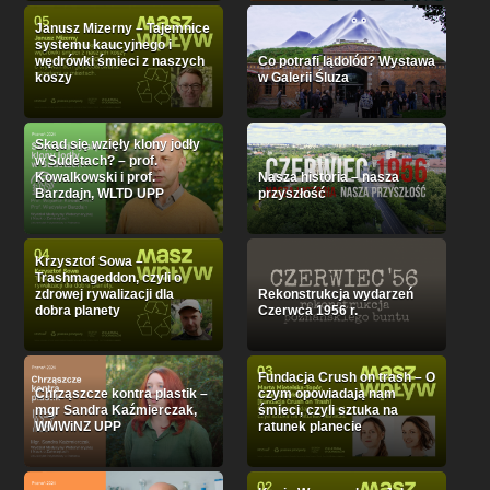
Janusz Mizerny – Tajemnice
systemu kaucyjnego i
wędrówki śmieci z naszych
Co potrafi lądolód? Wystawa
koszy
w Galerii Śluza
Skąd się wzięły klony jodły
w Sudetach? – prof.
Kowalkowski i prof.
Nasza historia – nasza
Barzdajn, WLTD UPP
przyszłość
Krzysztof Sowa –
Trashmageddon, czyli o
zdrowej rywalizacji dla
Rekonstrukcja wydarzeń
dobra planety
Czerwca 1956 r.
Fundacja Crush on trash – O
Chrząszcze kontra plastik –
czym opowiadają nam
mgr Sandra Kaźmierczak,
śmieci, czyli sztuka na
WMWiNZ UPP
ratunek planecie