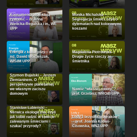
Konsumenci projektują
Monika Michalska –
żywność – dr Anna
Segregacja śmieci, czyli o
Wielicka-Regulska i in., WE
dylematach nad kolorowymi
UPP
koszami
Energia z kukurydzy – dr
Magdalena Piotrowska –
inż. Dawid Wojcieszak,
Drugie życie rzeczy ze
WIŚiIM UPP
śmietnika
Szymon Bujalski – Jestem
Ziemianinem. O
perspektywie planetarnej
we własnym zaciszu
Nawóz “własnej roboty”? –
domowym
prof. Grzebisz, WROiB UPP
Stanisław Łubieński –
Nerwica ekologiczna, czyli
jak sobie radzić w świecie
Lody z brzydkich buraków?
zalewanym śmieciami i
– prof. Joanna Kobus-
szukać przyrody?
Cisowska, WNŻ UPP