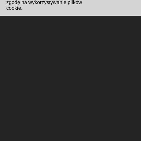
zgodę na wykorzystywanie plików
cookie.
Redakcja i kontakt
Biuro Cyfryzacji i Cyberbezpieczeństwo
Wydawnictwo Miejskie Posnania
Gabinet Prezydenta
Formularz kontaktowy
Polityka cookies
Wykonanie i hosting
Poznańskie Centrum
Superkomputerowo-Sieciowe
ul. Jana Pawła II 10, 61-139 Poznań