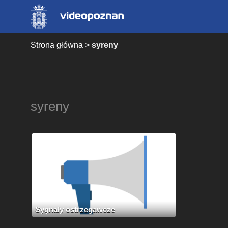
Strona główna
>
syreny
syreny
Sygnały ostrzegawcze