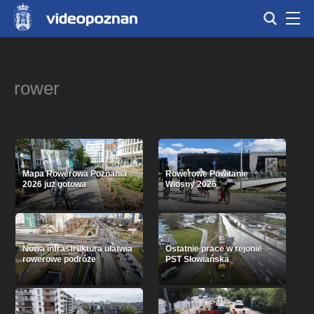
rower
Mapa Rowerowa Poznania
Rowerowe Powitanie
2026 już gotowa
Wiosny 2026
Nowa infrastruktura ułatwia
Ostatnie prace w rejonie
rowerowe podróże
PST Słowiańska