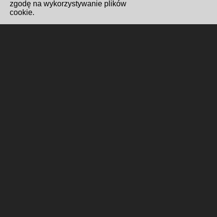
zgodę na wykorzystywanie plików
cookie.
Redakcja i kontakt
Biuro Cyfryzacji i Cyberbezpieczeństwo
Wydawnictwo Miejskie Posnania
Gabinet Prezydenta
Formularz kontaktowy
Polityka cookies
Wykonanie i hosting
Poznańskie Centrum
Superkomputerowo-Sieciowe
ul. Jana Pawła II 10, 61-139 Poznań