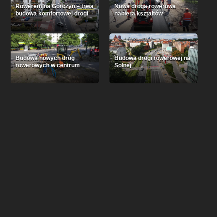
Rowerem na Górczyn – trwa
Nowa droga rowerowa
budowa komfortowej drogi
nabiera kształtów
Budowa nowych dróg
Budowa drogi rowerowej na
rowerowych w centrum
Solnej