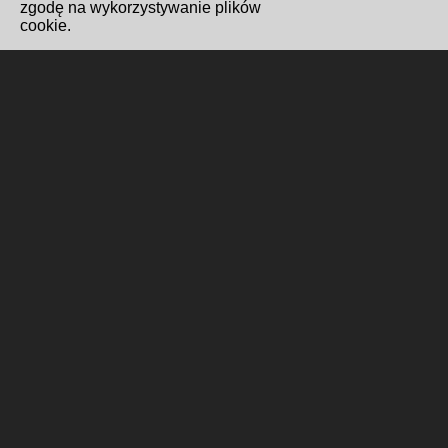
zgodę na wykorzystywanie plików
cookie.
Redakcja i kontakt
Biuro Cyfryzacji i Cyberbezpieczeństwo
Wydawnictwo Miejskie Posnania
Gabinet Prezydenta
Formularz kontaktowy
Polityka cookies
Wykonanie i hosting
Poznańskie Centrum
Superkomputerowo-Sieciowe
ul. Jana Pawła II 10, 61-139 Poznań