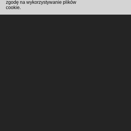
zgodę na wykorzystywanie plików
cookie.
Redakcja i kontakt
Biuro Cyfryzacji i Cyberbezpieczeństwo
Wydawnictwo Miejskie Posnania
Gabinet Prezydenta
Formularz kontaktowy
Polityka cookies
Wykonanie i hosting
Poznańskie Centrum
Superkomputerowo-Sieciowe
ul. Jana Pawła II 10, 61-139 Poznań