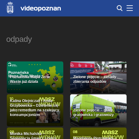
odpady
Poznańska Mapa Zero
Zielone pojęcie – zasady
Waste już działa
zbierania odpadów
Kalina Olejniczak i Anita
Grzybowska – Dzielenie się
jako remedium na szalejący
Zielone pojęcie – graty,
konsumpcjonizm
gratowiska i gratowozy
Monika Michalska –
Segregacja śmieci, czyli o
Magdalena Piotrowska –