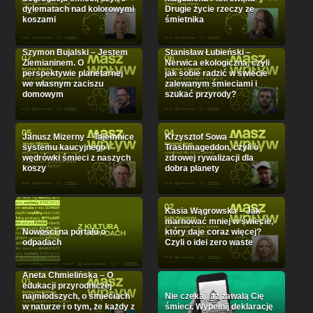
dylematach nad kolorowymi
Drugie życie rzeczy ze
koszami
śmietnika
Szymon Bujalski – Jestem
Stanisław Łubieński –
Ziemianinem. O
Nerwica ekologiczna, czyli
perspektywie planetarnej
jak sobie radzić w świecie
we własnym zaciszu
zalewanym śmieciami i
domowym
szukać przyrody?
Janusz Mizerny – Tajemnice
Krzysztof Sowa –
systemu kaucyjnego i
Trashmageddon, czyli o
wędrówki śmieci z naszych
zdrowej rywalizacji dla
koszy
dobra planety
Kasia Wągrowska – Jak
marnować mniej w świecie,
Nowości na portalu o
który daje coraz więcej?
odpadach
Czyli o idei zero waste
Aneta Chmielińska – O
edukacji przyrodniczej
najmłodszych, o śmieciach
Nie czekaj, aż zawalą Cię
w naturze i o tym, że każdy z
śmieci. Wypełnij deklarację