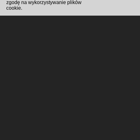
zgodę na wykorzystywanie plików
cookie.
Redakcja i kontakt
Biuro Cyfryzacji i Cyberbezpieczeństwo
Wydawnictwo Miejskie Posnania
Gabinet Prezydenta
Formularz kontaktowy
Polityka cookies
Wykonanie i hosting
Poznańskie Centrum
Superkomputerowo-Sieciowe
ul. Jana Pawła II 10, 61-139 Poznań